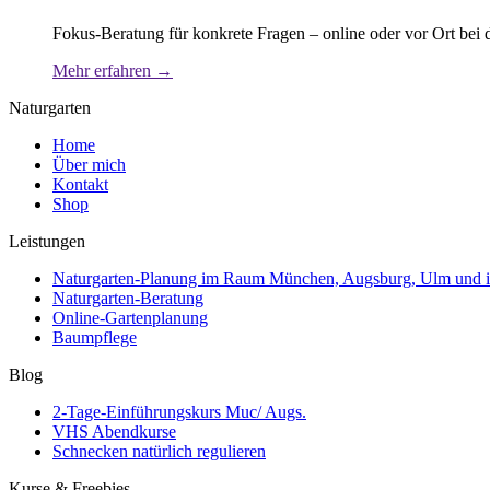
Fokus-Beratung für konkrete Fragen – online oder vor Ort bei d
Mehr erfahren →
Naturgarten
Home
Über mich
Kontakt
Shop
Leistungen
Naturgarten-Planung im Raum München, Augsburg, Ulm und 
Naturgarten-Beratung
Online-Gartenplanung
Baumpflege
Blog
2-Tage-Einführungskurs Muc/ Augs.
VHS Abendkurse
Schnecken natürlich regulieren
Kurse & Freebies