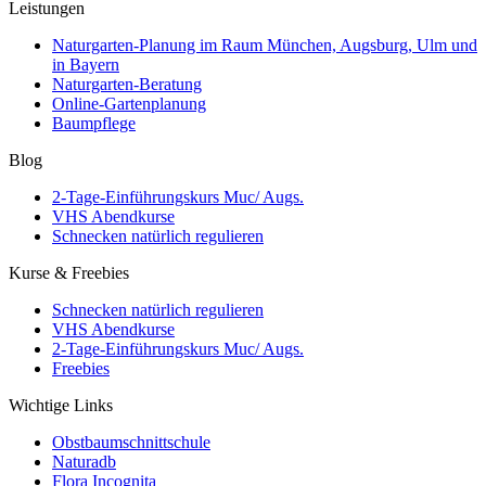
Leistungen
Naturgarten-Planung im Raum München, Augsburg, Ulm und
in Bayern
Naturgarten-Beratung
Online-Gartenplanung
Baumpflege
Blog
2-Tage-Einführungskurs Muc/ Augs.
VHS Abendkurse
Schnecken natürlich regulieren
Kurse & Freebies
Schnecken natürlich regulieren
VHS Abendkurse
2-Tage-Einführungskurs Muc/ Augs.
Freebies
Wichtige Links
Obstbaumschnittschule
Naturadb
Flora Incognita